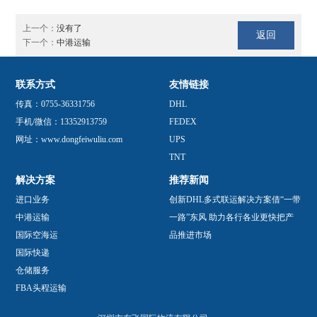
上一个：
没有了
返回
下一个：
中港运输
联系方式
友情链接
传真：0755-36331756
DHL
手机/微信：13352913759
FEDEX
网址：www.dongfeiwuliu.com
UPS
TNT
解决方案
推荐新闻
进口业务
创新DHL多式联运解决方案借“一带
中港运输
一路”东风 助力各行各业更快把产
国际空海运
品推进市场
国际快递
仓储服务
FBA头程运输